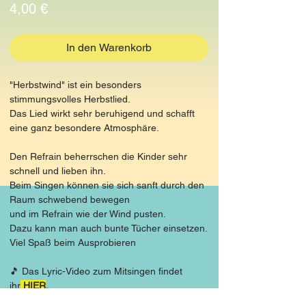
Preis
4,00 €
In den Warenkorb
"Herbstwind" ist ein besonders
stimmungsvolles Herbstlied.
Das Lied wirkt sehr beruhigend und schafft
eine ganz besondere Atmosphäre.
Den Refrain beherrschen die Kinder sehr
schnell und lieben ihn.
Beim Singen können sie sich sanft durch den
Raum schwebend bewegen
und im Refrain wie der Wind pusten.
Dazu kann man auch bunte Tücher einsetzen.
Viel Spaß beim Ausprobieren
🎵 Das Lyric-Video zum Mitsingen findet
ihr
HIER
.
Schaut rein, fliegt mit dem Wind und singt mit