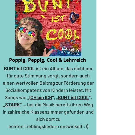
Poppig, P
eppig, Cool & Lehrreich
BUNT ist COOL
ist ein Album, das nicht nur
für gute Stimmung sorgt, sondern auch
einen wertvollen Beitrag zur Förderung der
Sozialkompetenz von Kindern leistet. Mit
Songs wie
„I
CH bin ICH
“, „
BUNT ist COOL
“,
„
STARK
“ ...
hat die Musik bereits ihren Weg
in zahlreiche Klassenzimmer gefunden
und
sich dort zu
e
chten Lieblingsliedern entwickelt :))